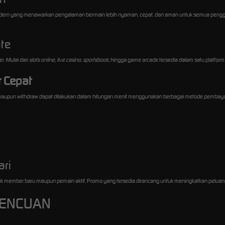
dern yang menawarkan pengalaman bermain lebih nyaman, cepat, dan aman untuk semua pengguna
te
r. Mulai dari
slots online,
live casino
,
sportsbook
, hingga game arcade tersedia dalam satu platform
r Cepat
 maupun withdraw dapat dilakukan dalam hitungan menit menggunakan berbagai metode pembaya
ari
 member baru maupun pemain aktif. Promo yang tersedia dirancang untuk meningkatkan peluang
GENCUAN