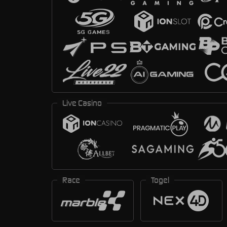
Live Casino
Race
Togel