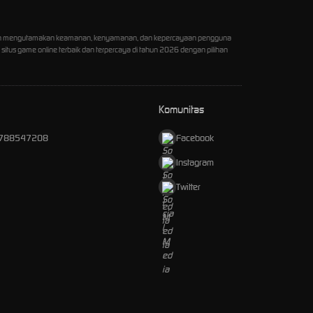
Dengan mengutamakan keamanan, kenyamanan, dan kepercayaan pengguna
situs game online terbaik dan terpercaya di tahun 2026 dengan pilihan
Komunitas
788547208
Facebook
Instagram
Twitter