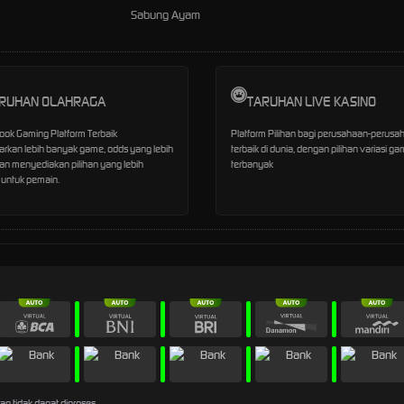
Sabung Ayam
RUHAN OLAHRAGA
TARUHAN LIVE KASINO
ook Gaming Platform Terbaik
Platform Pilihan bagi perusahaan-perusa
kan lebih banyak game, odds yang lebih
terbaik di dunia, dengan pilihan variasi g
 dan menyediakan pilihan yang lebih
terbanyak
untuk pemain.
an tidak dapat diproses