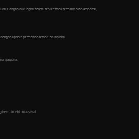
. Dengan dukungan sistem server stabil serta tampilan responsif,
 dengan update permainan terbaru setiap hari.
ran populer.
 bermain lebih maksimal.