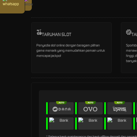
TARUHAN SLOT
TA
Penyedia slot online dengan beragam pilihan
Sportsb
game menarik yang memudahkan pemain untuk
menawar
mencapai jackpot
tinggi,
banyak 
* Selama bank maintenance dan bank offline deposit dan penarik