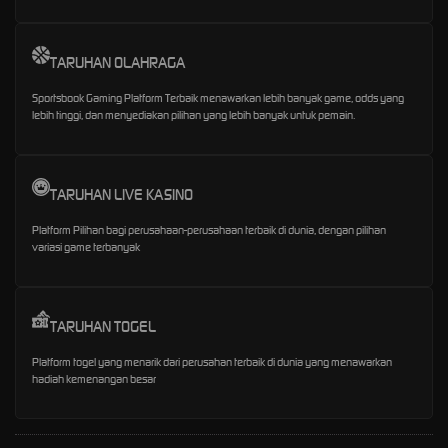
TARUHAN OLAHRAGA
Sportsbook Gaming Platform Terbaik menawarkan lebih banyak game, odds yang
lebih tinggi, dan menyediakan pilihan yang lebih banyak untuk pemain.
TARUHAN LIVE KASINO
Platform Pilihan bagi perusahaan-perusahaan terbaik di dunia, dengan pilihan
variasi game terbanyak
TARUHAN TOGEL
Platform togel yang menarik dari perusahan terbaik di dunia yang menawarkan
hadiah kemenangan besar