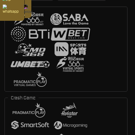
Olahraga
Crash Game