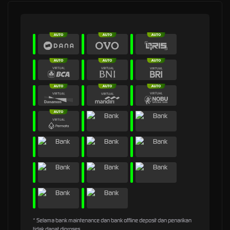
* Selama bank maintenance dan bank offline deposit dan penarikan
tidak dapat diproses