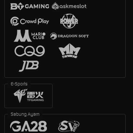
E-Sports
Sabung Ayam