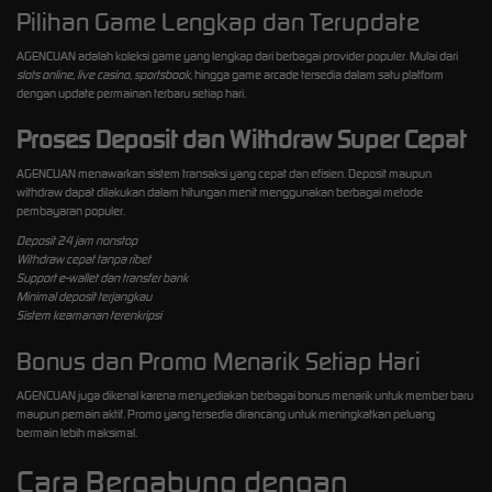
Pilihan Game Lengkap dan Terupdate
AGENCUAN adalah koleksi game yang lengkap dari berbagai provider populer. Mulai dari
slots online,
live casino
,
sportsbook
, hingga game arcade tersedia dalam satu platform
dengan update permainan terbaru setiap hari.
Proses Deposit dan Withdraw Super Cepat
AGENCUAN menawarkan sistem transaksi yang cepat dan efisien. Deposit maupun
withdraw dapat dilakukan dalam hitungan menit menggunakan berbagai metode
pembayaran populer.
Deposit 24 jam nonstop
Withdraw cepat tanpa ribet
Support e-wallet dan transfer bank
Minimal deposit terjangkau
Sistem keamanan terenkripsi
Bonus dan Promo Menarik Setiap Hari
AGENCUAN juga dikenal karena menyediakan berbagai bonus menarik untuk member baru
maupun pemain aktif. Promo yang tersedia dirancang untuk meningkatkan peluang
bermain lebih maksimal.
Cara Bergabung dengan