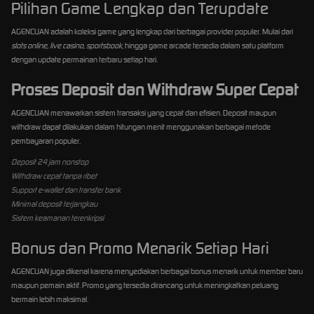
Pilihan Game Lengkap dan Terupdate
AGENCUAN adalah koleksi game yang lengkap dari berbagai provider populer. Mulai dari
slots online,
live casino
,
sportsbook
, hingga game arcade tersedia dalam satu platform
dengan update permainan terbaru setiap hari.
Proses Deposit dan Withdraw Super Cepat
AGENCUAN menawarkan sistem transaksi yang cepat dan efisien. Deposit maupun
withdraw dapat dilakukan dalam hitungan menit menggunakan berbagai metode
pembayaran populer.
Deposit 24 jam nonstop
Withdraw cepat tanpa ribet
Support e-wallet dan transfer bank
Minimal deposit terjangkau
Sistem keamanan terenkripsi
Bonus dan Promo Menarik Setiap Hari
AGENCUAN juga dikenal karena menyediakan berbagai bonus menarik untuk member baru
maupun pemain aktif. Promo yang tersedia dirancang untuk meningkatkan peluang
bermain lebih maksimal.