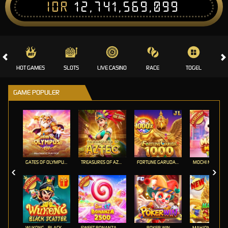
IDR
12,741,569,099
HOT GAMES
SLOTS
LIVE CASINO
RACE
TOGEL
OL
GAME POPULER
GATES OF OLYMPUS POP
TREASURES OF AZTEC
FORTUNE GARUDA 1000
MOCHI MANIA 1
WUKONG - BLACK SCATTER
SWEET BONANZA 2500
POKER WIN