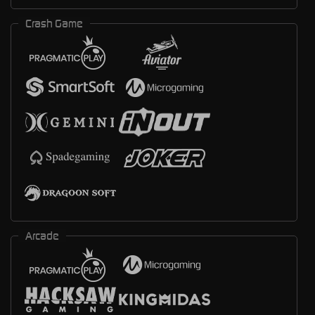
Crash Game
Arcade