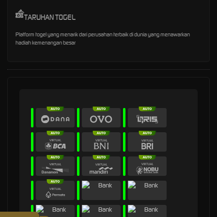
TARUHAN TOGEL
Platform togel yang menarik dari perusahan terbaik di dunia yang menawarkan
hadiah kemenangan besar