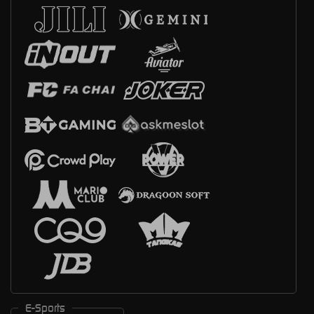
E-Sports