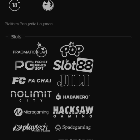
Platform Penyedia Layanan
Slots