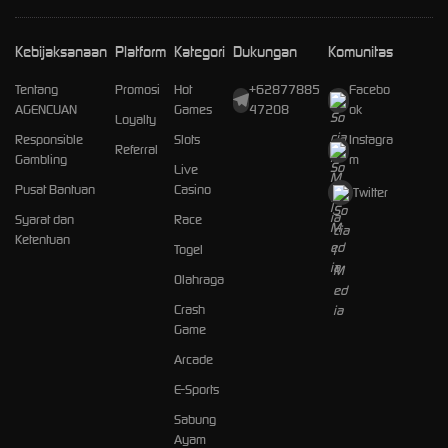
Kebijaksanaan
Platform
Kategori
Dukungan
Komunitas
Tentang
Promosi
Hot
+62877885
Facebo
AGENCUAN
Games
47208
ok
Loyalty
Responsible
Slots
Instagra
Referral
Gambling
m
Live
Pusat Bantuan
Casino
Twitter
Syarat dan
Race
Ketentuan
Togel
Olahraga
Crash
Game
Arcade
E-Sports
Sabung
Ayam