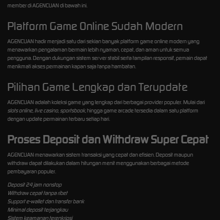
member di AGENCUAN di bawah ini.
Platform Game Online Sudah Modern
AGENCUAN hadir menjadi satu dari sekian banyak platform game online modern yang
menawarkan pengalaman bermain lebih nyaman, cepat, dan aman untuk semua
pengguna. Dengan dukungan sistem server stabil serta tampilan responsif, pemain dapat
menikmati akses permainan kapan saja tanpa hambatan.
Pilihan Game Lengkap dan Terupdate
AGENCUAN adalah koleksi game yang lengkap dari berbagai provider populer. Mulai dari
slots online,
live casino
,
sportsbook
, hingga game arcade tersedia dalam satu platform
dengan update permainan terbaru setiap hari.
Proses Deposit dan Withdraw Super Cepat
AGENCUAN menawarkan sistem transaksi yang cepat dan efisien. Deposit maupun
withdraw dapat dilakukan dalam hitungan menit menggunakan berbagai metode
pembayaran populer.
Deposit 24 jam nonstop
Withdraw cepat tanpa ribet
Support e-wallet dan transfer bank
Minimal deposit terjangkau
Sistem keamanan terenkripsi